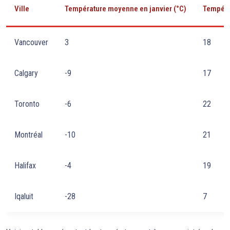
Ville
Température moyenne en janvier (°C)
Températ
Vancouver
3
18
Calgary
-9
17
Toronto
-6
22
Montréal
-10
21
Halifax
-4
19
Iqaluit
-28
7