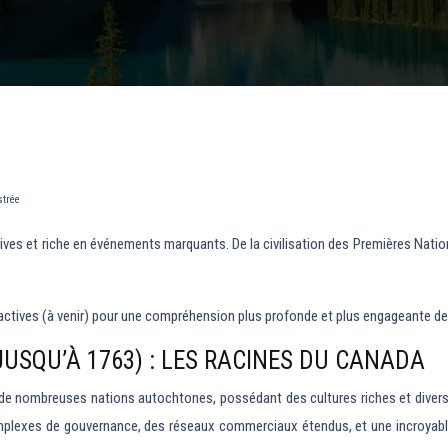
strée
ectives et riche en événements marquants. De la civilisation des Premières Na
teractives (à venir) pour une compréhension plus profonde et plus engageante de
JUSQU’À 1763) : LES RACINES DU CANADA
oyer de nombreuses nations autochtones, possédant des cultures riches et dive
exes de gouvernance, des réseaux commerciaux étendus, et une incroyable v