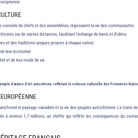
 européenne.
CULTURE
conseils de chefs et des assemblées, régissaient la vie des communautés.
ones sur de vastes distances, facilitant l’échange de biens et d’idées.
ues et des traditions uniques propres à chaque nation.
rs de leur économie.
lité et de leur mode de vie.
emple d’œuvre d’art autochtone, reflétant la richesse culturelle des Premières Natio
N EUROPÉENNE
sformé le paysage canadien et la vie des peuples autochtones. La traite des f
ée à environ 1,7 millions, un chiffre qui reflète les conséquences du cont