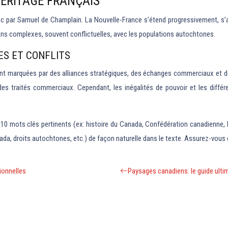
HÉRITAGE FRANÇAIS
c par Samuel de Champlain. La Nouvelle-France s’étend progressivement, s’a
ions complexes, souvent conflictuelles, avec les populations autochtones.
ES ET CONFLITS
ient marquées par des alliances stratégiques, des échanges commerciaux et d
des traités commerciaux. Cependant, les inégalités de pouvoir et les différ
 10 mots clés pertinents (ex: histoire du Canada, Confédération canadienne, 
nada, droits autochtones, etc.) de façon naturelle dans le texte. Assurez-vou
ionnelles
Paysages canadiens: le guide ult