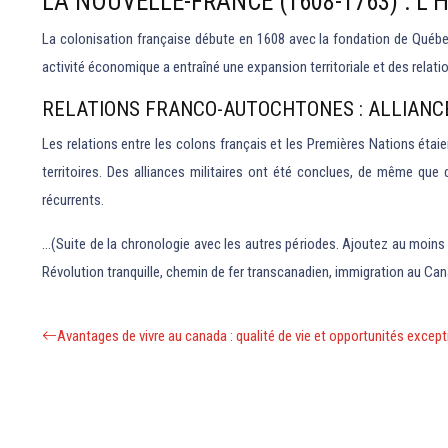
LA NOUVELLE-FRANCE (1608-1763) : L’
La colonisation française débute en 1608 avec la fondation de Québe
activité économique a entraîné une expansion territoriale et des relat
RELATIONS FRANCO-AUTOCHTONES : ALLIANC
Les relations entre les colons français et les Premières Nations éta
territoires. Des alliances militaires ont été conclues, de même que 
récurrents.
…(Suite de la chronologie avec les autres périodes. Ajoutez au moins
Révolution tranquille, chemin de fer transcanadien, immigration au Ca
Avantages de vivre au canada : qualité de vie et opportunités except