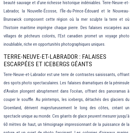
beauté sauvage et d’une richesse historique indéniables. Terre-Neuve-et-
Labrador, la Nouvelle-Écosse, l’Île-du-Prince-Édouard et le Nouveau-
Brunswick composent cette région où la mer sculpte la terre et où
l’histoire maritime imprègne chaque pierre. Des falaises escarpées aux
villages de pêcheurs colorés, l’Est canadien promet un voyage photo
inoubliable, riche en opportunités photographiques uniques.
TERRE-NEUVE-ET-LABRADOR : FALAISES
ESCARPÉES ET ICEBERGS GÉANTS
Terre-Neuve-et-Labrador est une terre de contrastes saisissants, offrant
des spots photo spectaculaires. Les falaises dramatiques de la péninsule
d’Avalon plongent abruptement dans l’océan, offrant des panoramas à
couper le souffle. Au printemps, les icebergs, détachés des glaciers du
Groenland, dérivent majestueusement le long des côtes, créant un
spectacle unique au monde. Ces géants de glace peuvent mesurer jusqu’à
60 mètres de haut, un témoignage impressionnant de la puissance de la
nature et un sujet de photo fascinant. Les colonies d’oiseaux marins,