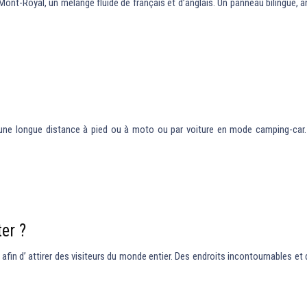
nt-Royal, un mélange fluide de français et d’anglais. Un panneau bilingue, an
une longue distance à pied ou à moto ou par voiture en mode camping-car. C’
er ?
afin d’ attirer des visiteurs du monde entier. Des endroits incontournables et